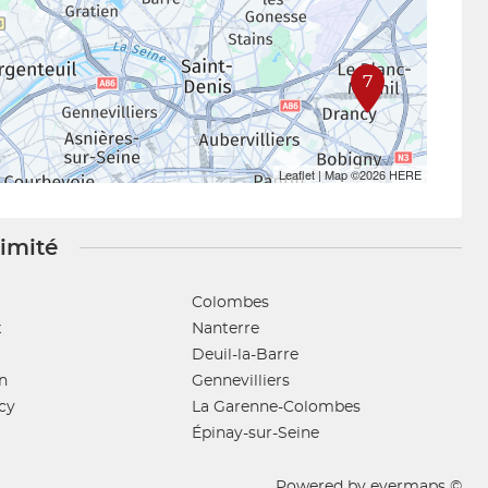
7
Leaflet
| Map ©2026
HERE
ximité
Colombes
x
Nanterre
Deuil-la-Barre
n
Gennevilliers
cy
La Garenne-Colombes
Épinay-sur-Seine
Powered by
evermaps ©