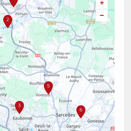
+
−
2
5
3
6