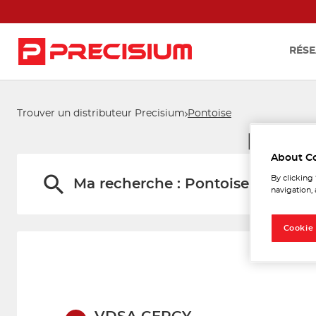
RÉSE
Trouver un distributeur Precisium
Pontoise
Les d
About C
By clicking
Ma recherche :
Pontoise
navigation, 
Cookie