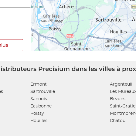
plus
istributeurs Precisium dans les villes à pro
Ermont
Argenteuil
es
Sartrouville
Les Mureau
plus
Sannois
Bezons
Eaubonne
Saint-Gratie
Poissy
Montmoren
Houilles
Chatou