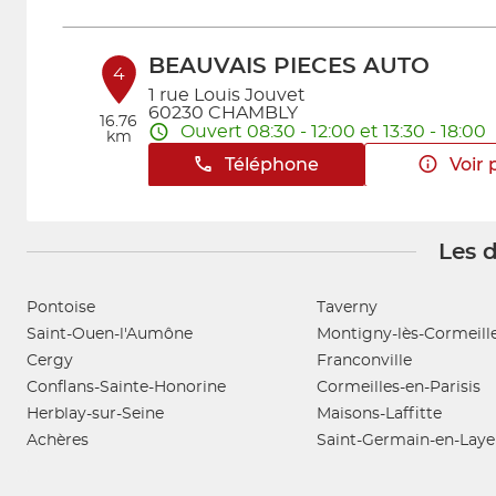
BEAUVAIS PIECES AUTO
4
1 rue Louis Jouvet
60230 CHAMBLY
16.76
Ouvert 08:30 - 12:00 et 13:30 - 18:00
km
Téléphone
Voir 
Les d
VDSA DOMONT
5
35 Avenue du Lycée
95330 DOMONT
Pontoise
Taverny
17.69
Ouvert 09:00 - 12:00 et 14:00 - 18:00
km
Saint-Ouen-l'Aumône
Montigny-lès-Cormeill
Téléphone
Voir 
Cergy
Franconville
Conflans-Sainte-Honorine
Cormeilles-en-Parisis
Herblay-sur-Seine
Maisons-Laffitte
SIFA
Achères
Saint-Germain-en-Laye
6
83 Avenue Henri Barbusse
95400 ARNOUVILLE
24.04