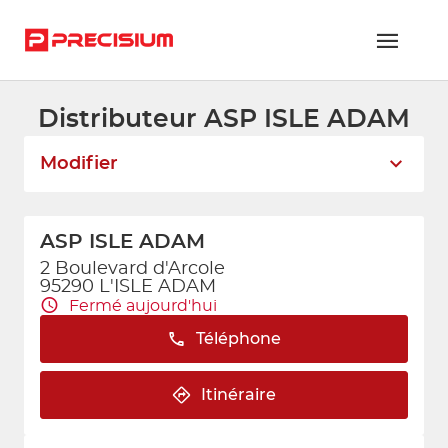
Distributeur ASP ISLE ADAM
RÉSEAU PRECISIUM
Modifier
PIÈCES VL ET PL
RÉSEAUX DE RÉPARATION
ASP ISLE ADAM
FLOTTES ET GRANDS COMPTES
2 Boulevard d'Arcole
95290 L'ISLE ADAM
NOUS REJOINDRE
Fermé aujourd'hui
Téléphone
CONTACTEZ-NOUS
ESPACE ADHÉRENT
Itinéraire