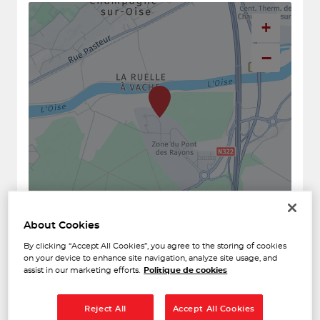
+
−
Naviguer
Itinéraire
About Cookies
Leaflet
| Map ©2026
HERE
Horaires d'ouverture
By clicking “Accept All Cookies”, you agree to the storing of cookies
on your device to enhance site navigation, analyze site usage, and
assist in our marketing efforts.
Politique de cookies
Lundi
08:00 - 12:00
13:30 - 18:00
Mardi
08:00 - 12:00
13:30 - 18:00
Reject All
Accept All Cookies