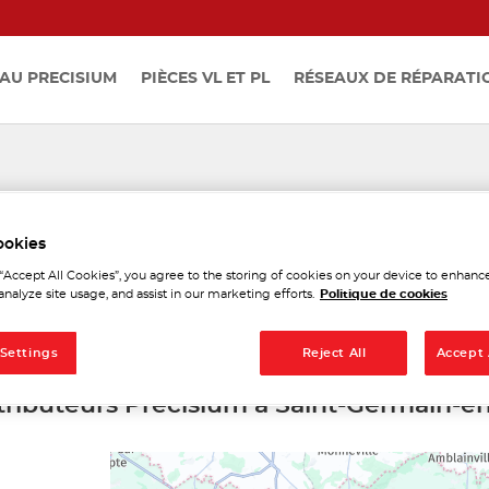
AU PRECISIUM
PIÈCES VL ET PL
RÉSEAUX DE RÉPARATI
teurs Precisium à Saint-Ge
ookies
 “Accept All Cookies”, you agree to the storing of cookies on your device to enhance
-Laye
analyze site usage, and assist in our marketing efforts.
Politique de cookies
 Settings
Reject All
Accept 
stributeurs Precisium à Saint-Germain-e