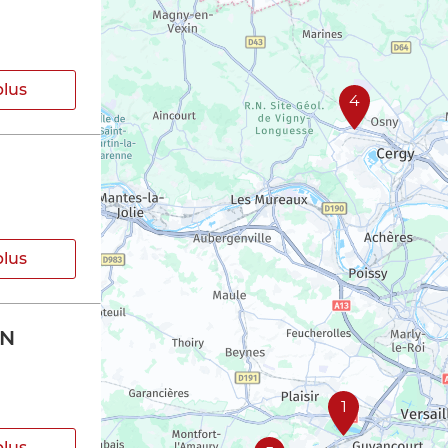
plus
4
plus
ON
1
plus