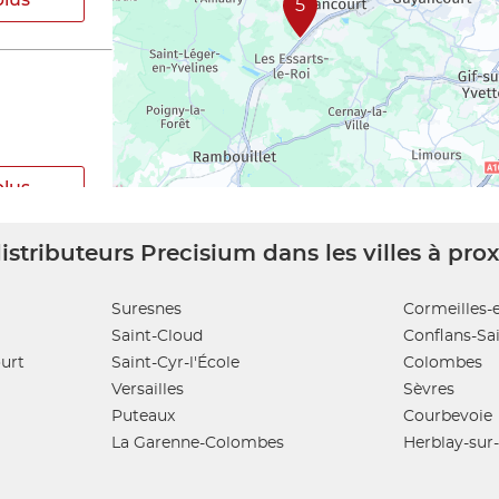
5
plus
istributeurs Precisium dans les villes à pro
Suresnes
Cormeilles-e
Saint-Cloud
Conflans-Sa
urt
Saint-Cyr-l'École
Colombes
plus
Versailles
Sèvres
Puteaux
Courbevoie
La Garenne-Colombes
Herblay-sur