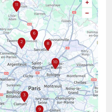
+
11
−
6
2
8
10
3
9