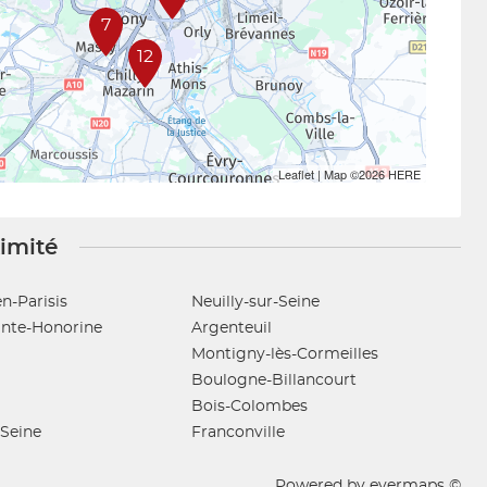
7
12
Leaflet
| Map ©2026
HERE
ximité
n-Parisis
Neuilly-sur-Seine
inte-Honorine
Argenteuil
Montigny-lès-Cormeilles
Boulogne-Billancourt
Bois-Colombes
-Seine
Franconville
Powered by
evermaps ©