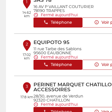
SAS 78
1
16 AV P VAILLANT COUTURIER
78190 TRAPPES
14.62
Fermé aujourd'hui
km
Téléphone
Voir 
EQUIPOTO 95
2
11 rue Tarbe des Sablons
95600 EAUBONNE
17.02
Fermé aujourd'hui
km
Téléphone
Voir 
PERINET MARQUET CHATILL
3
ACCESSOIRES
28/30, avenue de Verdun
17.8 km
92320 CHATILLON
Fermé aujourd'hui
Téléphone
Voir 