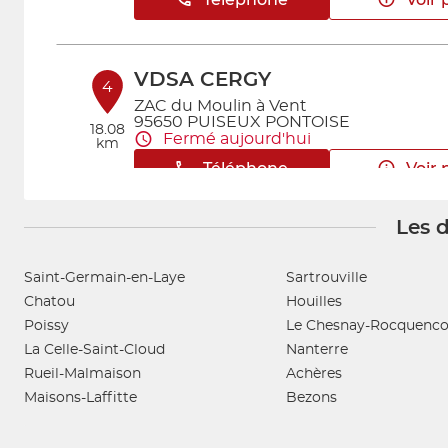
VDSA CERGY
4
ZAC du Moulin à Vent
95650 PUISEUX PONTOISE
18.08
Fermé aujourd'hui
km
Téléphone
Voir 
Les d
JP DISTRIBUTION
5
Route Nationale
Saint-Germain-en-Laye
Sartrouville
78310 Coignières
22.48
Chatou
Houilles
Fermé aujourd'hui
km
Poissy
Le Chesnay-Rocquenco
Téléphone
Voir 
La Celle-Saint-Cloud
Nanterre
Rueil-Malmaison
Achères
Maisons-Laffitte
Bezons
VDSA DOMONT
6
35 Avenue du Lycée