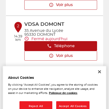
Voir plus
VDSA DOMONT
2
35 Avenue du Lycée
95330 DOMONT
14.39
Fermé aujourd'hui
km
Téléphone
Voir plus
PERINET MARQUET
3
About Cookies
CHATILLON ACCESSOIRES
By clicking “Accept All Cookies”, you agree to the storing of cookies
28/30, avenue de Verdun
14.76
on your device to enhance site navigation, analyze site usage, and
92320 CHATILLON
km
assist in our marketing efforts.
Politique de cookies
Fermé aujourd'hui
Téléphone
Reject All
Accept All Cookies