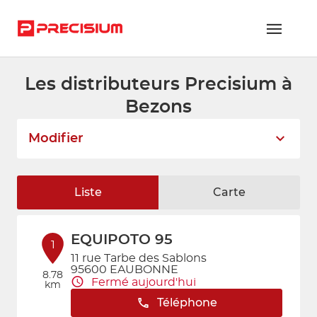
Les distributeurs Precisium à
RÉSEAU PRECISIUM
Bezons
PIÈCES VL ET PL
Modifier
RÉSEAUX DE RÉPARATION
FLOTTES ET GRANDS COMPTES
Liste
Carte
NOUS REJOINDRE
EQUIPOTO 95
CONTACTEZ-NOUS
1
11 rue Tarbe des Sablons
95600 EAUBONNE
ESPACE ADHÉRENT
8.78
Fermé aujourd'hui
km
Téléphone