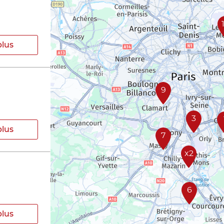
plus
9
3
plus
7
x2
6
plus