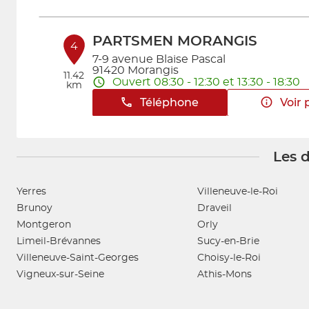
PARTSMEN MORANGIS
4
7-9 avenue Blaise Pascal
91420 Morangis
11.42
Ouvert 08:30 - 12:30 et 13:30 - 18:30
km
Téléphone
Voir 
Les d
PARTSMEN CHAMPIGNY
5
2, rue du Professeur Paul Milliez
94500 CHAMPIGNY SUR MARNE
Yerres
Villeneuve-le-Roi
11.56
Ouvert 09:00 - 12:00 et 14:00 - 18:00
km
Brunoy
Draveil
Téléphone
Voir 
Montgeron
Orly
Limeil-Brévannes
Sucy-en-Brie
Villeneuve-Saint-Georges
Choisy-le-Roi
GMS INTERVENTION
Vigneux-sur-Seine
Athis-Mons
6
Rue Clément Ader
91700 FLEURY MEROGIS
14.24