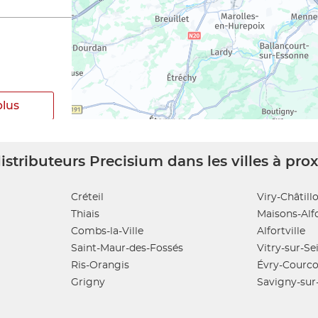
plus
istributeurs Precisium dans les villes à pro
Créteil
Viry-Châtill
Thiais
Maisons-Alf
plus
Combs-la-Ville
Alfortville
Saint-Maur-des-Fossés
Vitry-sur-Se
Ris-Orangis
Évry-Courc
Grigny
Savigny-sur