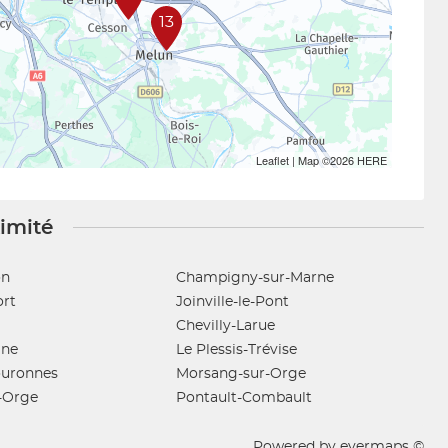
13
Leaflet
| Map ©2026
HERE
ximité
on
Champigny-sur-Marne
ort
Joinville-le-Pont
Chevilly-Larue
ine
Le Plessis-Trévise
ouronnes
Morsang-sur-Orge
-Orge
Pontault-Combault
Powered by
evermaps ©