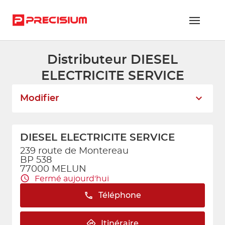
Distributeur DIESEL
RÉSEAU PRECISIUM
ELECTRICITE SERVICE
PIÈCES VL ET PL
Modifier
RÉSEAUX DE RÉPARATION
FLOTTES ET GRANDS COMPTES
DIESEL ELECTRICITE SERVICE
NOUS REJOINDRE
239 route de Montereau
BP 538
77000 MELUN
CONTACTEZ-NOUS
Fermé aujourd'hui
ESPACE ADHÉRENT
Téléphone
Itinéraire