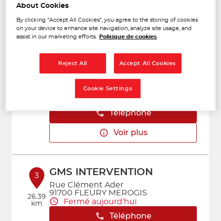
Téléphone
About Cookies
Voir plus
By clicking “Accept All Cookies”, you agree to the storing of cookies
on your device to enhance site navigation, analyze site usage, and
assist in our marketing efforts.
Politique de cookies
AAPNC - CHAMBON SAS
2
Reject All
Accept All Cookies
VERT SAINT DENIS
ALLEE DE LA CROIX RIGAUD
6.2 km
77240 VERT-SAINT-DENIS
Cookie Settings
Fermé aujourd'hui
Téléphone
Voir plus
GMS INTERVENTION
3
Rue Clément Ader
91700 FLEURY MEROGIS
26.39
Fermé aujourd'hui
km
Téléphone