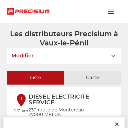
Les distributeurs Precisium à
RÉSEAU PRECISIUM
Vaux-le-Pénil
PIÈCES VL ET PL
Modifier
RÉSEAUX DE RÉPARATION
FLOTTES ET GRANDS COMPTES
Liste
Carte
NOUS REJOINDRE
DIESEL ELECTRICITE
CONTACTEZ-NOUS
1
SERVICE
239 route de Montereau
ESPACE ADHÉRENT
1.61 km
77000 MELUN
Fermé aujourd'hui