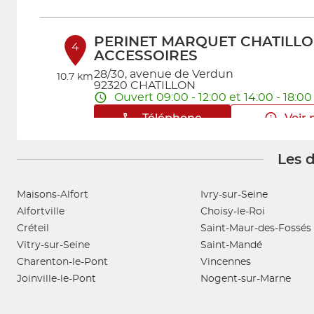
PERINET MARQUET CHATILL
4
ACCESSOIRES
28/30, avenue de Verdun
10.7 km
92320 CHATILLON
Ouvert 09:00 - 12:00 et 14:00 - 18:00
Téléphone
Voir 
Les d
PARTSMEN DRANCY
5
227 Avenue Henri Barbusse
Maisons-Alfort
Ivry-sur-Seine
93700 DRANCY
13.61
Alfortville
Choisy-le-Roi
Ouvert 09:00 - 12:00 et 14:00 - 18:00
km
Créteil
Saint-Maur-des-Fossés
Téléphone
Voir 
Vitry-sur-Seine
Saint-Mandé
Charenton-le-Pont
Vincennes
Joinville-le-Pont
Nogent-sur-Marne
PARTSMEN MORANGIS
6
7-9 avenue Blaise Pascal