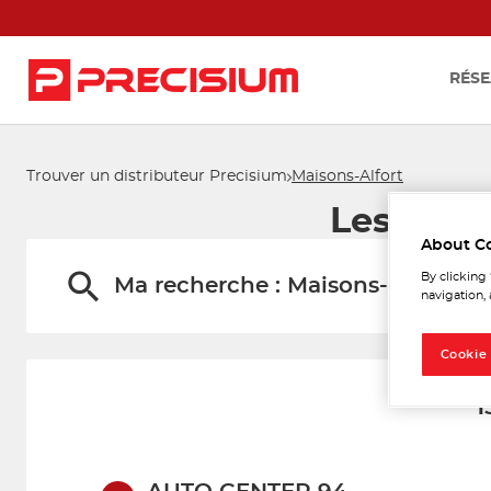
RÉSE
Trouver un distributeur Precisium
Maisons-Alfort
Les dist
About C
By clicking
Ma recherche :
Maisons-Alfort
navigation, 
Cookie
1