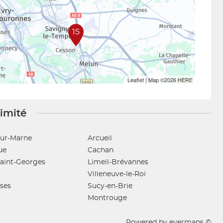
15
Leaflet
| Map ©2026
HERE
ximité
sur-Marne
Arcueil
ue
Cachan
Saint-Georges
Limeil-Brévannes
Villeneuve-le-Roi
oses
Sucy-en-Brie
Montrouge
Powered by
evermaps ©