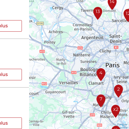
14
13
1
plus
4
plus
2
7
x2
plus