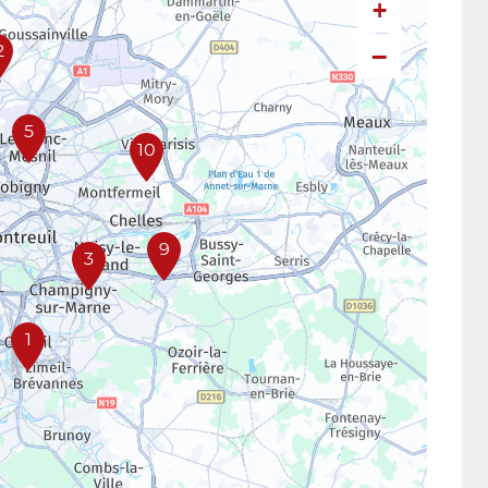
+
−
2
5
10
9
3
1