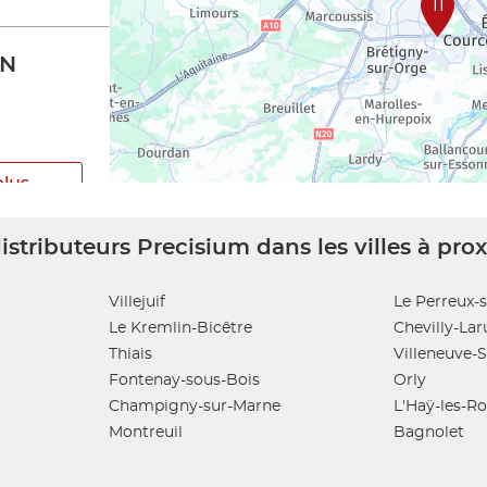
11
ON
plus
istributeurs Precisium dans les villes à pro
Villejuif
Le Perreux-
Le Kremlin-Bicêtre
Chevilly-Lar
Thiais
Villeneuve-
plus
Fontenay-sous-Bois
Orly
Champigny-sur-Marne
L'Haÿ-les-R
Montreuil
Bagnolet