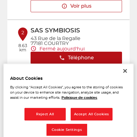
Voir plus
SAS SYMBIOSIS
2
43 Rue de la Regalle
77181 COURTRY
8.63
Fermé aujourd'hui
km
Téléphone
Voir plus
About Cookies
By clicking “Accept All Cookies”, you agree to the storing of cookies
on your device to enhance site navigation, analyze site usage, and
SIFA
3
assist in our marketing efforts.
Politique de cookies
83 Avenue Henri Barbusse
95400 ARNOUVILLE
8.8 km
Fermé aujourd'hui
Reject All
Accept All Cookies
Téléphone
Cookie Settings
Voir plus