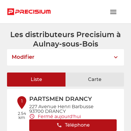
Les distributeurs Precisium à
RÉSEAU PRECISIUM
Aulnay-sous-Bois
PIÈCES VL ET PL
Modifier
RÉSEAUX DE RÉPARATION
FLOTTES ET GRANDS COMPTES
Liste
Carte
NOUS REJOINDRE
PARTSMEN DRANCY
CONTACTEZ-NOUS
1
227 Avenue Henri Barbusse
93700 DRANCY
ESPACE ADHÉRENT
2.54
Fermé aujourd'hui
km
Téléphone