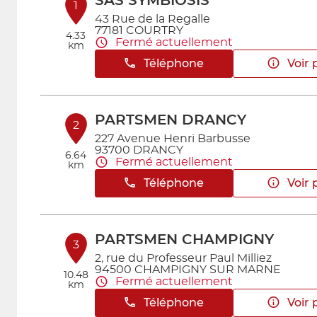
SAS SYMBIOSIS
1
43 Rue de la Regalle
77181 COURTRY
4.33
Fermé actuellement
km
Téléphone
Voir 
PARTSMEN DRANCY
2
227 Avenue Henri Barbusse
93700 DRANCY
6.64
Fermé actuellement
km
Téléphone
Voir 
PARTSMEN CHAMPIGNY
3
2, rue du Professeur Paul Milliez
94500 CHAMPIGNY SUR MARNE
10.48
Fermé actuellement
km
Téléphone
Voir 