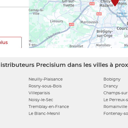
plus
istributeurs Precisium dans les villes à pro
Neuilly-Plaisance
Bobigny
Rosny-sous-Bois
Drancy
plus
Villeparisis
Champs-sur
Noisy-le-Sec
Le Perreux-
Tremblay-en-France
Romainville
Le Blanc-Mesnil
Fontenay-so