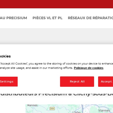
AU PRECISIUM
PIÈCES VL ET PL
RÉSEAUX DE RÉPARATI
ibuteurs Precisium à Clichy
ookies
 “Accept All Cookies”, you agree to the storing of cookies on your device to enhance
analyze site usage, and assist in our marketing efforts.
Politique de cookies
 Settings
Reject All
Accept 
 distributeurs Precisium à Clichy-sous-B