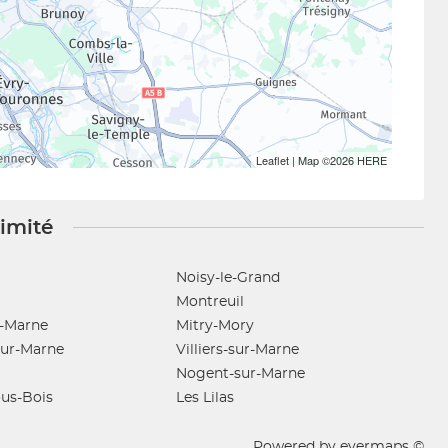
Leaflet
| Map ©2026
HERE
ximité
Noisy-le-Grand
Montreuil
-Marne
Mitry-Mory
sur-Marne
Villiers-sur-Marne
Nogent-sur-Marne
us-Bois
Les Lilas
Powered by
evermaps ©