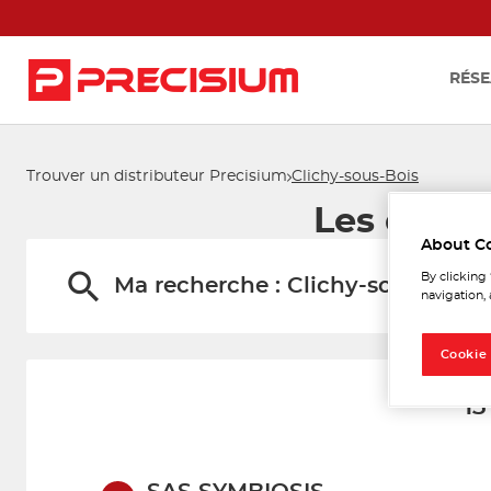
RÉSE
Trouver un distributeur Precisium
Clichy-sous-Bois
Les distr
About C
By clicking
Ma recherche :
Clichy-sous-Bois
navigation, 
Cookie
13