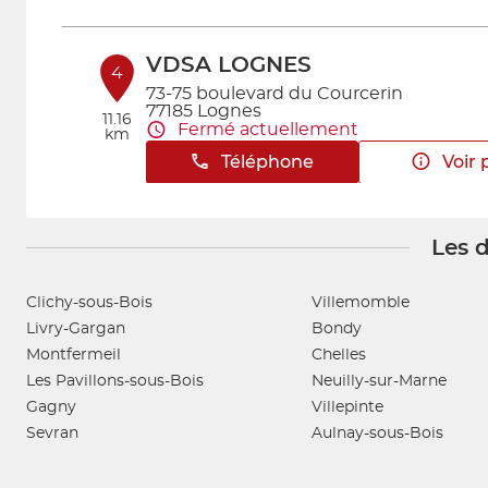
VDSA LOGNES
4
73-75 boulevard du Courcerin
77185 Lognes
11.16
Fermé actuellement
km
Téléphone
Voir 
Les d
SIFA
5
83 Avenue Henri Barbusse
95400 ARNOUVILLE
Clichy-sous-Bois
Villemomble
12.96
Fermé actuellement
km
Livry-Gargan
Bondy
Téléphone
Voir 
Montfermeil
Chelles
Les Pavillons-sous-Bois
Neuilly-sur-Marne
Gagny
Villepinte
AUTO CENTER 94
Sevran
Aulnay-sous-Bois
6
1 PLACE THOMAS EDISON
94460 VALENTON
19.07