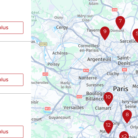
7
plus
9
plus
10
8
12
plus
x2