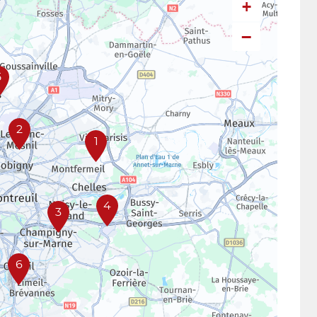
+
−
5
2
1
4
3
6