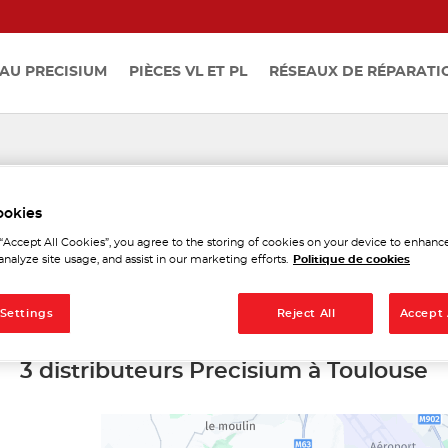
AU PRECISIUM
PIÈCES VL ET PL
RÉSEAUX DE RÉPARATI
istributeurs Precisium à To
ookies
 “Accept All Cookies”, you agree to the storing of cookies on your device to enhance
analyze site usage, and assist in our marketing efforts.
Politique de cookies
 Settings
Reject All
Accept 
3 distributeurs Precisium à Toulouse