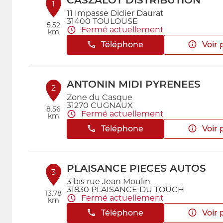
CASZALOT DISTRIBUTION
1
11 Impasse Didier Daurat
31400 TOULOUSE
5.52
Fermé actuellement
km
Téléphone
Voir 
ANTONIN MIDI PYRENEES
2
Zone du Casque
31270 CUGNAUX
8.56
Fermé actuellement
km
Téléphone
Voir 
PLAISANCE PIECES AUTOS
3
3 bis rue Jean Moulin
31830 PLAISANCE DU TOUCH
13.78
Fermé actuellement
km
Téléphone
Voir 