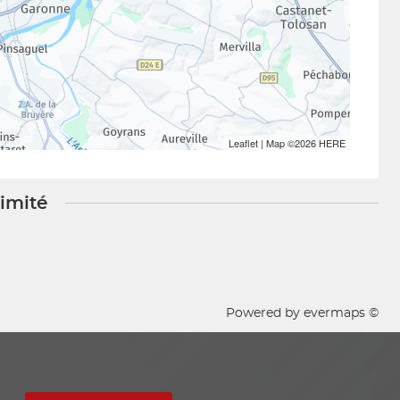
Leaflet
| Map ©2026
HERE
ximité
Powered by
evermaps ©