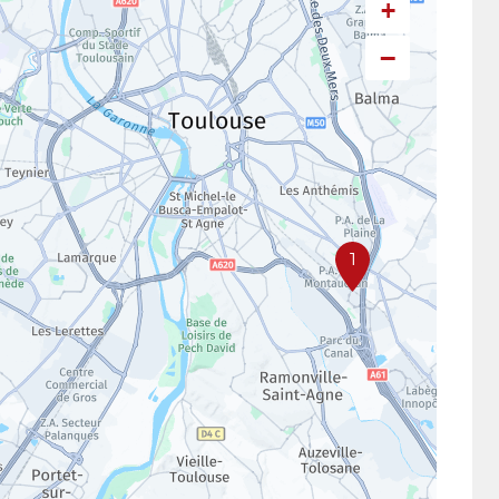
+
−
1