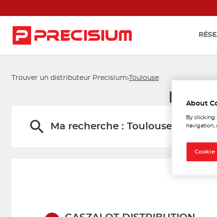
RÉSE
Trouver un distributeur Precisium
Toulouse
Les d
About C
By clicking
Ma recherche :
Toulouse
navigation, 
Cookie