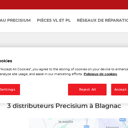
AU PRECISIUM
PIÈCES VL ET PL
RÉSEAUX DE RÉPARATI
istributeurs Precisium à B
ookies
 “Accept All Cookies”, you agree to the storing of cookies on your device to enhance
analyze site usage, and assist in our marketing efforts.
Politique de cookies
 Settings
Reject All
Accept 
3 distributeurs Precisium à Blagnac