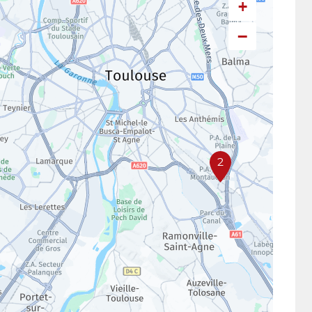
+
−
2