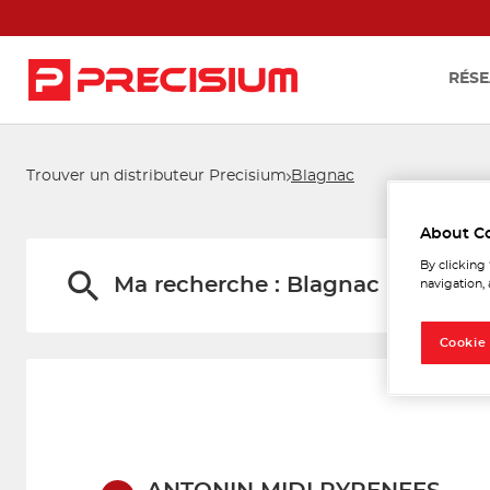
RÉSE
Trouver un distributeur Precisium
Blagnac
Les d
About C
By clicking
Ma recherche :
Blagnac
navigation, 
Cookie