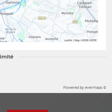
Leaflet
| Map ©2026
HERE
ximité
Powered by
evermaps ©