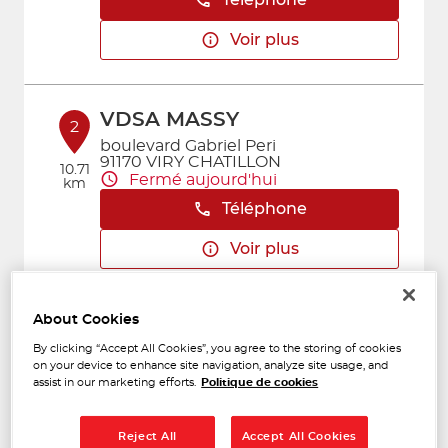
Téléphone
Voir plus
VDSA MASSY
2
boulevard Gabriel Peri
91170 VIRY CHATILLON
10.71
Fermé aujourd'hui
km
Téléphone
Voir plus
About Cookies
MS FRANCE
3
By clicking “Accept All Cookies”, you agree to the storing of cookies
6 Rue des Alouettes
on your device to enhance site navigation, analyze site usage, and
94320 THIAIS
11.79
assist in our marketing efforts.
Politique de cookies
Fermé aujourd'hui
km
Téléphone
Reject All
Accept All Cookies