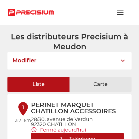
Les distributeurs Precisium à
RÉSEAU PRECISIUM
Meudon
PIÈCES VL ET PL
Modifier
RÉSEAUX DE RÉPARATION
FLOTTES ET GRANDS COMPTES
Liste
Carte
NOUS REJOINDRE
PERINET MARQUET
CONTACTEZ-NOUS
1
CHATILLON ACCESSOIRES
28/30, avenue de Verdun
ESPACE ADHÉRENT
3.71 km
92320 CHATILLON
Fermé aujourd'hui