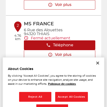
Voir plus
MS FRANCE
2
6 Rue des Alouettes
94320 THIAIS
4.76
Fermé actuellement
km
Téléphone
Voir plus
About Cookies
PERINET MARQUET
3
By clicking “Accept All Cookies”, you agree to the storing of cookies
CHATILLON ACCESSOIRES
on your device to enhance site navigation, analyze site usage, and
assist in our marketing efforts.
Politique de cookies
28/30, avenue de Verdun
5.63
92320 CHATILLON
km
Fermé aujourd'hui
Reject All
Accept All Cookies
Téléphone