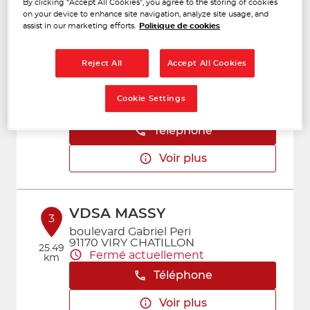
By clicking “Accept All Cookies”, you agree to the storing of cookies
Voir plus
on your device to enhance site navigation, analyze site usage, and
assist in our marketing efforts.
Politique de cookies
Reject All
Accept All Cookies
SAS 78
2
16 AV P VAILLANT COUTURIER
78190 TRAPPES
Cookie Settings
5.11 km
Fermé actuellement
Téléphone
Voir plus
VDSA MASSY
3
boulevard Gabriel Peri
91170 VIRY CHATILLON
25.49
Fermé actuellement
km
Téléphone
Voir plus