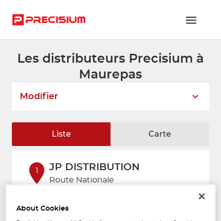
Les distributeurs Precisium à
RÉSEAU PRECISIUM
Maurepas
PIÈCES VL ET PL
Modifier
RÉSEAUX DE RÉPARATION
FLOTTES ET GRANDS COMPTES
Liste
Carte
NOUS REJOINDRE
JP DISTRIBUTION
CONTACTEZ-NOUS
1
Route Nationale
78310 Coignières
ESPACE ADHÉRENT
3.88
Fermé actuellement
km
About Cookies
Téléphone