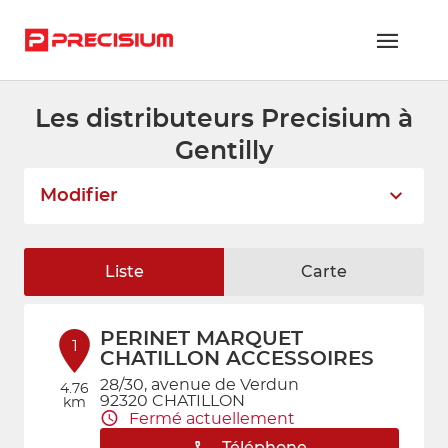
Les distributeurs Precisium à
RÉSEAU PRECISIUM
Gentilly
PIÈCES VL ET PL
Modifier
RÉSEAUX DE RÉPARATION
FLOTTES ET GRANDS COMPTES
Liste
Carte
NOUS REJOINDRE
PERINET MARQUET
CONTACTEZ-NOUS
1
CHATILLON ACCESSOIRES
28/30, avenue de Verdun
ESPACE ADHÉRENT
4.76
92320 CHATILLON
km
Fermé actuellement