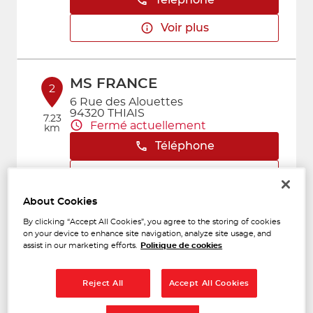
Téléphone
Voir plus
MS FRANCE
2
6 Rue des Alouettes
94320 THIAIS
7.23
Fermé actuellement
km
Téléphone
Voir plus
About Cookies
By clicking “Accept All Cookies”, you agree to the storing of cookies
AUTO CENTER 94
3
on your device to enhance site navigation, analyze site usage, and
assist in our marketing efforts.
Politique de cookies
1 PLACE THOMAS EDISON
94460 VALENTON
10.73
Fermé actuellement
km
Reject All
Accept All Cookies
Téléphone