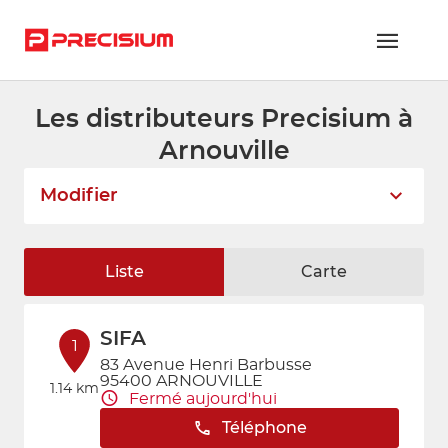
Les distributeurs Precisium à
RÉSEAU PRECISIUM
Arnouville
PIÈCES VL ET PL
Modifier
RÉSEAUX DE RÉPARATION
FLOTTES ET GRANDS COMPTES
Liste
Carte
NOUS REJOINDRE
SIFA
CONTACTEZ-NOUS
1
83 Avenue Henri Barbusse
95400 ARNOUVILLE
ESPACE ADHÉRENT
1.14 km
Fermé aujourd'hui
Téléphone