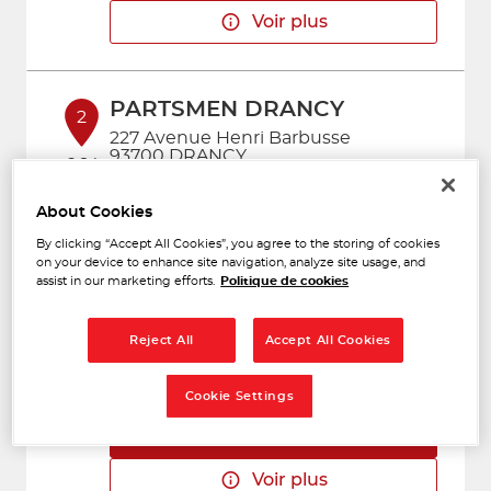
Voir plus
PARTSMEN DRANCY
2
227 Avenue Henri Barbusse
93700 DRANCY
6.84
Fermé aujourd'hui
km
Téléphone
About Cookies
By clicking “Accept All Cookies”, you agree to the storing of cookies
Voir plus
on your device to enhance site navigation, analyze site usage, and
assist in our marketing efforts.
Politique de cookies
VDSA DOMONT
Reject All
Accept All Cookies
3
35 Avenue du Lycée
95330 DOMONT
7.98
Cookie Settings
Fermé aujourd'hui
km
Téléphone
Voir plus