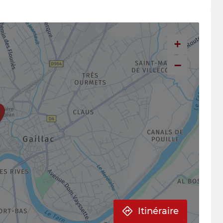
+
−
Itinéraire