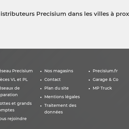
istributeurs Precisium dans les villes à pro
éseau Precisium
Nos magasins
Precisium.fr
ièces VL et PL
Contact
Garage & Co
éseaux de
Plan du site
MP Truck
éparation
Mentions légales
lottes et grands
Traitement des
omptes
données
ous rejoindre