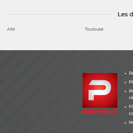
Les d
Albi
Toulouse
R
P
R
r
F
c
N