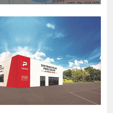
Leaflet
| Map ©2026
HERE