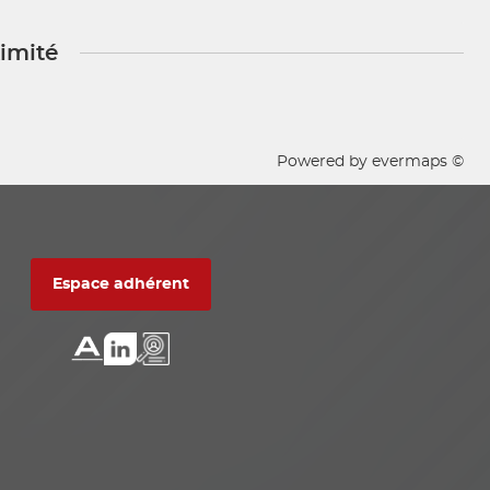
ximité
Powered by
evermaps ©
Espace adhérent