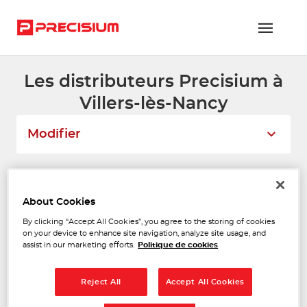
Les distributeurs Precisium à
RÉSEAU PRECISIUM
Villers-lès-Nancy
PIÈCES VL ET PL
Modifier
RÉSEAUX DE RÉPARATION
FLOTTES ET GRANDS COMPTES
Liste
Carte
About Cookies
NOUS REJOINDRE
By clicking “Accept All Cookies”, you agree to the storing of cookies
LORTRUCKS SAS
on your device to enhance site navigation, analyze site usage, and
CONTACTEZ-NOUS
1
assist in our marketing efforts.
Politique de cookies
Za les Moussieres
54210 VILLE EN VERMOIS
ESPACE ADHÉRENT
10.81
Fermé actuellement
km
Reject All
Accept All Cookies
Téléphone