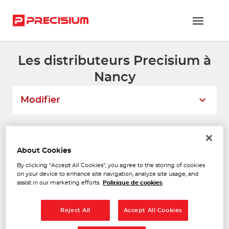
Les distributeurs Precisium à
RÉSEAU PRECISIUM
Nancy
PIÈCES VL ET PL
Modifier
RÉSEAUX DE RÉPARATION
FLOTTES ET GRANDS COMPTES
Liste
Carte
About Cookies
NOUS REJOINDRE
By clicking “Accept All Cookies”, you agree to the storing of cookies
LORTRUCKS SAS
on your device to enhance site navigation, analyze site usage, and
CONTACTEZ-NOUS
1
assist in our marketing efforts.
Politique de cookies
Za les Moussieres
54210 VILLE EN VERMOIS
ESPACE ADHÉRENT
10.43
Ouvert 08:00 - 12:00
km
Reject All
Accept All Cookies
Téléphone