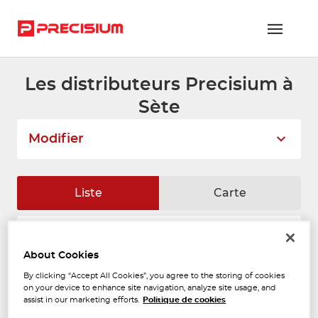
Les distributeurs Precisium à
RÉSEAU PRECISIUM
Sète
PIÈCES VL ET PL
Modifier
RÉSEAUX DE RÉPARATION
FLOTTES ET GRANDS COMPTES
Liste
Carte
NOUS REJOINDRE
CAL SETE
CONTACTEZ-NOUS
1
About Cookies
1052 Avenue des Eaux Blanches
34200 SETE
ESPACE ADHÉRENT
2.64
By clicking “Accept All Cookies”, you agree to the storing of cookies
Fermé aujourd'hui
km
on your device to enhance site navigation, analyze site usage, and
assist in our marketing efforts.
Politique de cookies
Téléphone