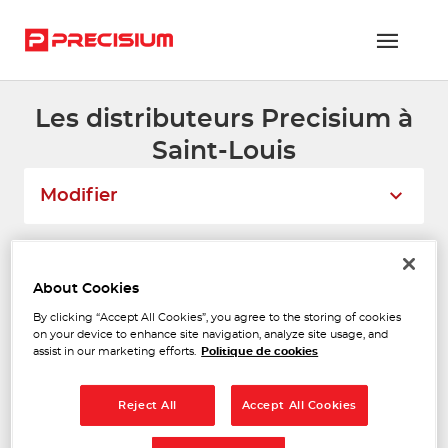
Les distributeurs Precisium à
RÉSEAU PRECISIUM
Saint-Louis
PIÈCES VL ET PL
Modifier
RÉSEAUX DE RÉPARATION
FLOTTES ET GRANDS COMPTES
Liste
Carte
About Cookies
NOUS REJOINDRE
By clicking “Accept All Cookies”, you agree to the storing of cookies
on your device to enhance site navigation, analyze site usage, and
FAAC
CONTACTEZ-NOUS
1
assist in our marketing efforts.
Politique de cookies
14, avenue d'Italie
68110 ILLZACH
ESPACE ADHÉRENT
24.51
Fermé actuellement
km
Reject All
Accept All Cookies
Voir plus