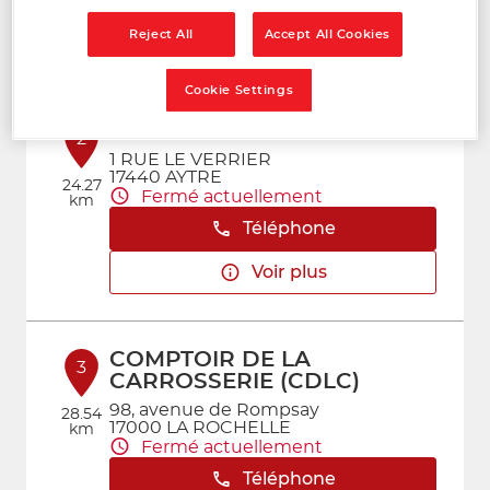
Téléphone
Reject All
Accept All Cookies
Voir plus
Cookie Settings
GENÈVE OCCASION AYTRE
2
1 RUE LE VERRIER
17440 AYTRE
24.27
Fermé actuellement
km
Téléphone
Voir plus
COMPTOIR DE LA
3
CARROSSERIE (CDLC)
98, avenue de Rompsay
28.54
17000 LA ROCHELLE
km
Fermé actuellement
Téléphone