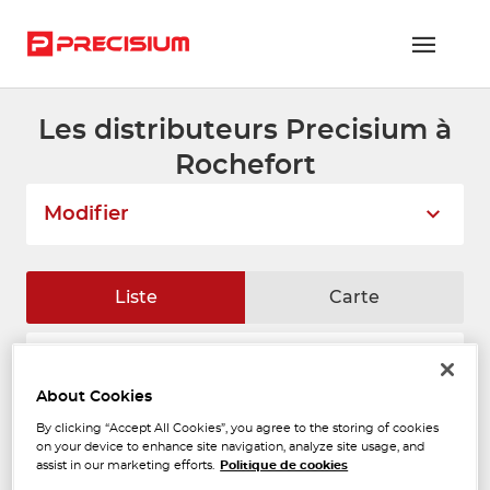
Les distributeurs Precisium à
RÉSEAU PRECISIUM
Rochefort
PIÈCES VL ET PL
Modifier
RÉSEAUX DE RÉPARATION
FLOTTES ET GRANDS COMPTES
Liste
Carte
NOUS REJOINDRE
SOFAS SAINTES EQUIP
CONTACTEZ-NOUS
1
AUTO
About Cookies
Route de Marennes
ESPACE ADHÉRENT
17.34
By clicking “Accept All Cookies”, you agree to the storing of cookies
17560 BOURCEFRANC LE CHAPUS
km
on your device to enhance site navigation, analyze site usage, and
Fermé actuellement
assist in our marketing efforts.
Politique de cookies