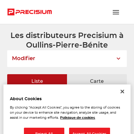
Les distributeurs Precisium à
RÉSEAU PRECISIUM
Oullins-Pierre-Bénite
PIÈCES VL ET PL
Modifier
RÉSEAUX DE RÉPARATION
FLOTTES ET GRANDS COMPTES
Liste
Carte
NOUS REJOINDRE
About Cookies
RAINBOW REFINISH
CONTACTEZ-NOUS
1
By clicking “Accept All Cookies”, you agree to the storing of cookies
Chemin des Batterses
on your device to enhance site navigation, analyze site usage, and
01700 SAINT MAURICE DE
ESPACE ADHÉRENT
18.64
assist in our marketing efforts.
Politique de cookies
BEYNOSAINT
km
Fermé actuellement
Téléphone
Reject All
Accept All Cookies