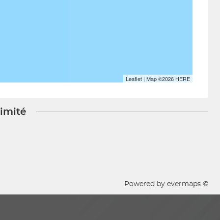
Leaflet
| Map ©2026
HERE
ximité
Powered by
evermaps ©