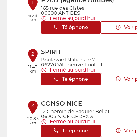
P.A.D (agence Antibes)
1
165 rue des Cistes
06600 ANTIBES
6.28
Fermé aujourd'hui
km
Téléphone
Voir 
SPIRIT
2
Boulevard Nationale 7
06270 Villeneuve-Loubet
11.43
Fermé aujourd'hui
km
Téléphone
Voir 
CONSO NICE
3
12 Chemin de Saquier Bellet
06205 NICE CEDEX 3
20.83
Fermé aujourd'hui
km
Téléphone
Voir 