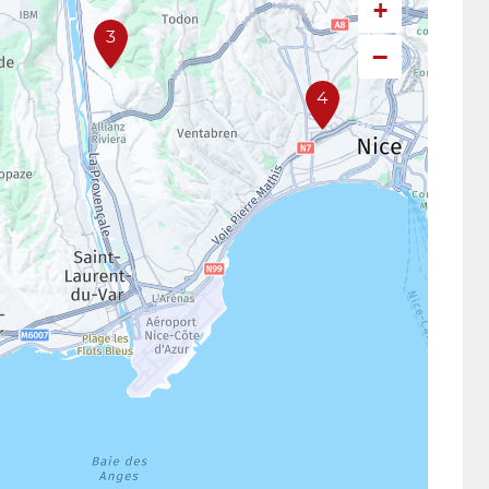
+
3
−
4