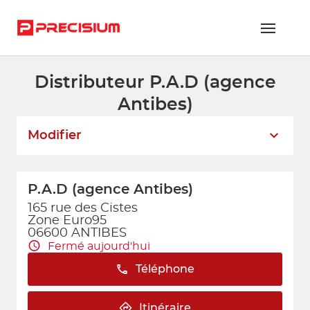
Distributeur P.A.D (agence
RÉSEAU PRECISIUM
Antibes)
PIÈCES VL ET PL
Modifier
RÉSEAUX DE RÉPARATION
FLOTTES ET GRANDS COMPTES
P.A.D (agence Antibes)
NOUS REJOINDRE
165 rue des Cistes
Zone Euro95
06600 ANTIBES
CONTACTEZ-NOUS
Fermé aujourd'hui
ESPACE ADHÉRENT
Téléphone
Itinéraire