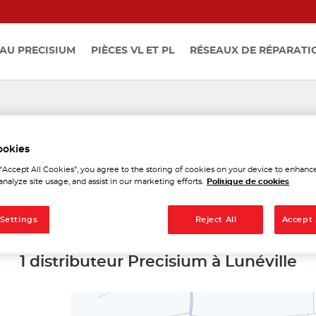
AU PRECISIUM
PIÈCES VL ET PL
RÉSEAUX DE RÉPARATI
stributeurs Precisium à Lu
ookies
 “Accept All Cookies”, you agree to the storing of cookies on your device to enhance
analyze site usage, and assist in our marketing efforts.
Politique de cookies
 Settings
Reject All
Accept 
1 distributeur Precisium à Lunéville