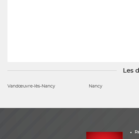
Les d
Vandœuvre-lès-Nancy
Nancy
R