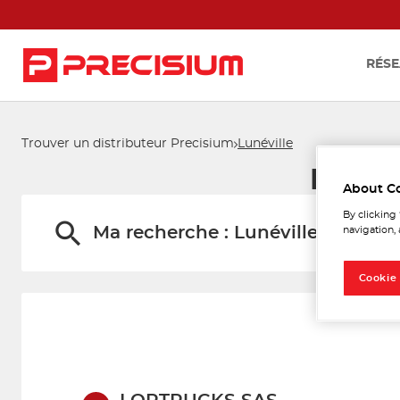
RÉSE
Trouver un distributeur Precisium
Lunéville
Les di
About C
By clicking
Ma recherche :
Lunéville
navigation, 
Cookie