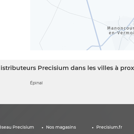
istributeurs Precisium dans les villes à pro
Épinal
éseau Precisium
Nos magasins
Precisium.fr