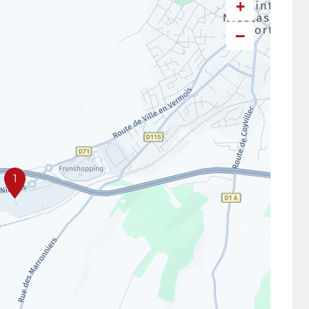
+
−
1