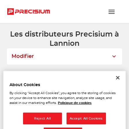
Les distributeurs Precisium à
RÉSEAU PRECISIUM
Lannion
PIÈCES VL ET PL
Modifier
RÉSEAUX DE RÉPARATION
FLOTTES ET GRANDS COMPTES
Liste
Carte
About Cookies
NOUS REJOINDRE
By clicking “Accept All Cookies”, you agree to the storing of cookies
TREGOR PIECES AUTOS
on your device to enhance site navigation, analyze site usage, and
CONTACTEZ-NOUS
1
assist in our marketing efforts.
Politique de cookies
8 Avenue Pierre Marzin
22300 LANNION
ESPACE ADHÉRENT
3.12 km
Fermé actuellement
Reject All
Accept All Cookies
Téléphone