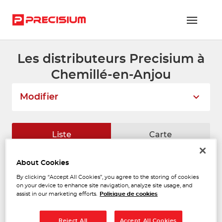
Les distributeurs Precisium à
RÉSEAU PRECISIUM
Chemillé-en-Anjou
PIÈCES VL ET PL
Modifier
RÉSEAUX DE RÉPARATION
FLOTTES ET GRANDS COMPTES
Liste
Carte
NOUS REJOINDRE
About Cookies
RCA CHOLET
CONTACTEZ-NOUS
1
By clicking “Accept All Cookies”, you agree to the storing of cookies
2 Rue de Langeais
on your device to enhance site navigation, analyze site usage, and
49300 CHOLET
ESPACE ADHÉRENT
18.57
assist in our marketing efforts.
Politique de cookies
Fermé actuellement
km
Téléphone
Reject All
Accept All Cookies