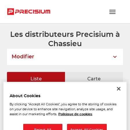
Les distributeurs Precisium à
RÉSEAU PRECISIUM
Chassieu
PIÈCES VL ET PL
Modifier
RÉSEAUX DE RÉPARATION
FLOTTES ET GRANDS COMPTES
Liste
Carte
NOUS REJOINDRE
About Cookies
RAINBOW REFINISH
CONTACTEZ-NOUS
1
By clicking “Accept All Cookies”, you agree to the storing of cookies
Chemin des Batterses
on your device to enhance site navigation, analyze site usage, and
01700 SAINT MAURICE DE
ESPACE ADHÉRENT
9.88
assist in our marketing efforts.
Politique de cookies
BEYNOSAINT
km
Fermé aujourd'hui
Téléphone
Reject All
Accept All Cookies