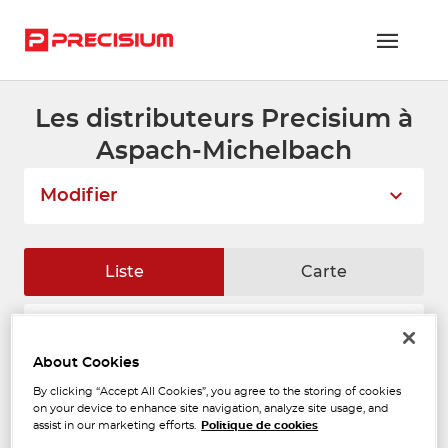
Les distributeurs Precisium à
RÉSEAU PRECISIUM
Aspach-Michelbach
PIÈCES VL ET PL
Modifier
RÉSEAUX DE RÉPARATION
FLOTTES ET GRANDS COMPTES
Liste
Carte
NOUS REJOINDRE
AUTO POLE BLONDEL
CONTACTEZ-NOUS
1
About Cookies
780 Rue Auguste Scheurer-Kestner
68700 ASPACH/MICHELBACH
ESPACE ADHÉRENT
1.91 km
By clicking “Accept All Cookies”, you agree to the storing of cookies
Ouvert 09:00 - 12:00 et 14:00 -
on your device to enhance site navigation, analyze site usage, and
18:00
assist in our marketing efforts.
Politique de cookies
Téléphone