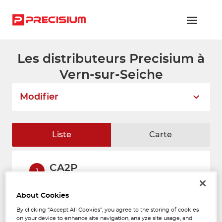
Les distributeurs Precisium à
RÉSEAU PRECISIUM
Vern-sur-Seiche
PIÈCES VL ET PL
Modifier
RÉSEAUX DE RÉPARATION
FLOTTES ET GRANDS COMPTES
Liste
Carte
NOUS REJOINDRE
CA2P
CONTACTEZ-NOUS
1
10 RUE DU PASSAVENT
35770 VERN SUR SEICHE
ESPACE ADHÉRENT
2.04
About Cookies
Fermé aujourd'hui
km
By clicking “Accept All Cookies”, you agree to the storing of cookies
Téléphone
on your device to enhance site navigation, analyze site usage, and