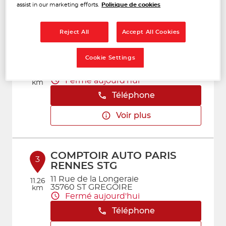
assist in our marketing efforts.
Politique de cookies
Voir plus
Reject All
Accept All Cookies
APPRODIS
2
Cookie Settings
11 Rue de la Longeraie
35760 ST GREGOIRE
11.26
Fermé aujourd'hui
km
Téléphone
Voir plus
COMPTOIR AUTO PARIS
3
RENNES STG
11 Rue de la Longeraie
11.26
35760 ST GREGOIRE
km
Fermé aujourd'hui
Téléphone