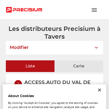
Les distributeurs Precisium à
RÉSEAU PRECISIUM
Tavers
PIÈCES VL ET PL
Modifier
RÉSEAUX DE RÉPARATION
FLOTTES ET GRANDS COMPTES
Liste
Carte
NOUS REJOINDRE
ACCESS.AUTO DU VAL DE
CONTACTEZ-NOUS
1
LOIR TAVERS
20 B Route Nationale
ESPACE ADHÉRENT
276 m
About Cookies
45190 TAVERS
Fermé aujourd'hui
By clicking “Accept All Cookies”, you agree to the storing of cookies
on your device to enhance site navigation, analyze site usage, and