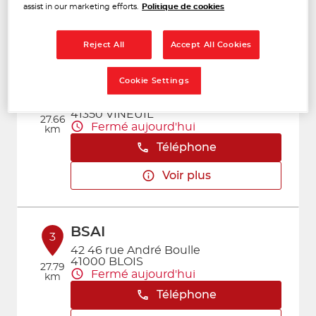
Téléphone
assist in our marketing efforts.
Politique de cookies
Voir plus
Reject All
Accept All Cookies
Cookie Settings
FOAI VINEUIL
2
263 Rue Laennec
41350 VINEUIL
27.66
Fermé aujourd'hui
km
Téléphone
Voir plus
BSAI
3
42 46 rue André Boulle
41000 BLOIS
27.79
Fermé aujourd'hui
km
Téléphone