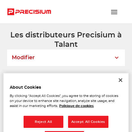
Les distributeurs Precisium à
RÉSEAU PRECISIUM
Talant
PIÈCES VL ET PL
Modifier
RÉSEAUX DE RÉPARATION
FLOTTES ET GRANDS COMPTES
Liste
Carte
About Cookies
NOUS REJOINDRE
By clicking “Accept All Cookies”, you agree to the storing of cookies
AMF TOUTAUTO
CONTACTEZ-NOUS
on your device to enhance site navigation, analyze site usage, and
1
assist in our marketing efforts.
Politique de cookies
25 RUE RENE COTY
21000 DIJON
ESPACE ADHÉRENT
6.38
Ouvert 09:00 - 12:00 et 14:00 -
km
18:00
Reject All
Accept All Cookies
Téléphone