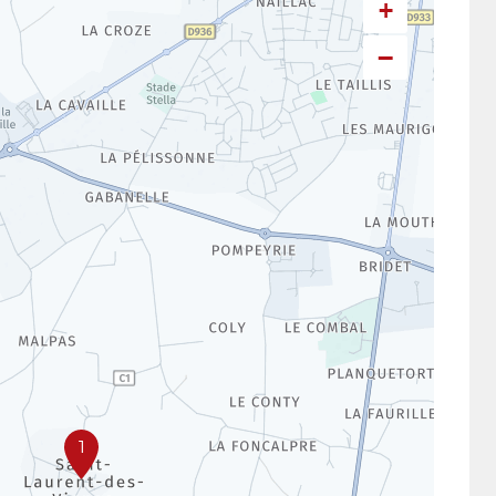
+
−
1