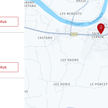
plus
2
plus