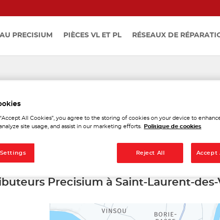
AU PRECISIUM
PIÈCES VL ET PL
RÉSEAUX DE RÉPARATI
eurs Precisium à Saint-Laur
ookies
 “Accept All Cookies”, you agree to the storing of cookies on your device to enhance
s-Vignes
analyze site usage, and assist in our marketing efforts.
Politique de cookies
 Settings
Reject All
Accept 
ributeurs Precisium à Saint-Laurent-des