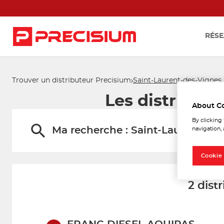
RÉSE
Trouver un distributeur Precisium
Saint-Laurent-des-Vignes
Les distribut
About C
By clicking
Ma recherche :
Saint-Laurent-de
navigation, 
Cookie
2 dist