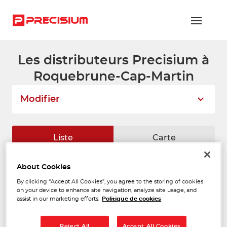
Les distributeurs Precisium à
RÉSEAU PRECISIUM
Roquebrune-Cap-Martin
PIÈCES VL ET PL
Modifier
RÉSEAUX DE RÉPARATION
FLOTTES ET GRANDS COMPTES
Liste
Carte
NOUS REJOINDRE
About Cookies
AUTO P.R.O. NICE
CONTACTEZ-NOUS
1
By clicking “Accept All Cookies”, you agree to the storing of cookies
20 Rue Reine Jeanne
on your device to enhance site navigation, analyze site usage, and
06000 NICE
ESPACE ADHÉRENT
18.05
assist in our marketing efforts.
Politique de cookies
Ouvert 09:00 - 12:00 et 14:00 -
km
18:00
Téléphone
Reject All
Accept All Cookies