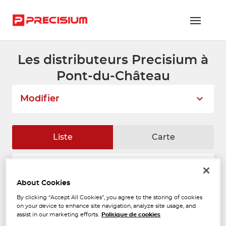
Les distributeurs Precisium à
RÉSEAU PRECISIUM
Pont-du-Château
PIÈCES VL ET PL
Modifier
RÉSEAUX DE RÉPARATION
FLOTTES ET GRANDS COMPTES
Liste
Carte
NOUS REJOINDRE
LACOUR COLOR'TECH
CONTACTEZ-NOUS
1
About Cookies
9 bis, rue Gutenberg
63100 CLERMONT FERRAND
ESPACE ADHÉRENT
9.39
By clicking “Accept All Cookies”, you agree to the storing of cookies
Ouvert 09:00 - 12:00 et 14:00 -
km
on your device to enhance site navigation, analyze site usage, and
18:00
assist in our marketing efforts.
Politique de cookies
Téléphone