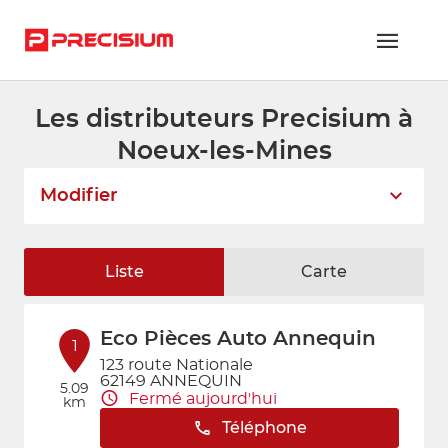
Les distributeurs Precisium à
RÉSEAU PRECISIUM
Noeux-les-Mines
PIÈCES VL ET PL
Modifier
RÉSEAUX DE RÉPARATION
FLOTTES ET GRANDS COMPTES
Liste
Carte
NOUS REJOINDRE
Eco Pièces Auto Annequin
CONTACTEZ-NOUS
1
123 route Nationale
62149 ANNEQUIN
ESPACE ADHÉRENT
5.09
Fermé aujourd'hui
km
Téléphone