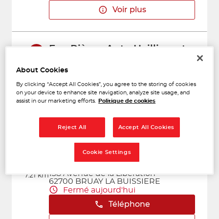
Voir plus
Eco Pièces Auto Haillicourt
2
1003 rue Emile Zola
62940 HAILLICOURT
About Cookies
6.97
Fermé aujourd'hui
km
By clicking “Accept All Cookies”, you agree to the storing of cookies
Téléphone
on your device to enhance site navigation, analyze site usage, and
assist in our marketing efforts.
Politique de cookies
Voir plus
Reject All
Accept All Cookies
GENELEC BRUAY-LA-
Cookie Settings
3
BUISSIERE
138 Avenue de la Liberation
7.21 km
62700 BRUAY LA BUISSIERE
Fermé aujourd'hui
Téléphone