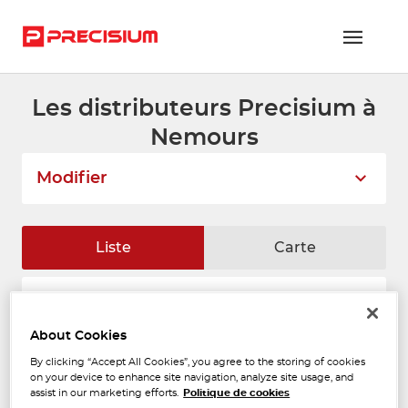
Les distributeurs Precisium à
RÉSEAU PRECISIUM
Nemours
PIÈCES VL ET PL
Modifier
RÉSEAUX DE RÉPARATION
FLOTTES ET GRANDS COMPTES
Liste
Carte
NOUS REJOINDRE
AAPNC - CHAMBON SAS
CONTACTEZ-NOUS
1
NEMOURS
About Cookies
62 AVENUE CARNOT
ESPACE ADHÉRENT
706 m
By clicking “Accept All Cookies”, you agree to the storing of cookies
77140 NEMOURS
Ouvert 08:00 - 12:00 et 14:00 -
on your device to enhance site navigation, analyze site usage, and
18:00
assist in our marketing efforts.
Politique de cookies