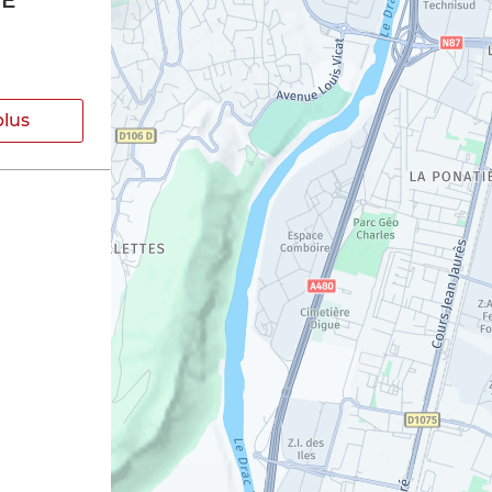
RE
plus