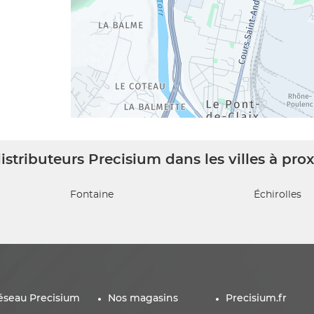
istributeurs Precisium dans les villes à pro
Fontaine
Échirolles
éseau Precisium
Nos magasins
Precisium.fr