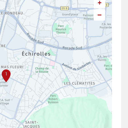
+
−
1