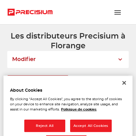
Les distributeurs Precisium à
RÉSEAU PRECISIUM
Florange
PIÈCES VL ET PL
Modifier
RÉSEAUX DE RÉPARATION
FLOTTES ET GRANDS COMPTES
Liste
Carte
About Cookies
NOUS REJOINDRE
By clicking “Accept All Cookies”, you agree to the storing of cookies
MOSELLE DISTRIBUTION
CONTACTEZ-NOUS
on your device to enhance site navigation, analyze site usage, and
1
AUTOMOBILE
assist in our marketing efforts.
Politique de cookies
Rue des Alouettes Zac de Jailly
ESPACE ADHÉRENT
12.78
57535 MARANGE SILVANGE
km
Reject All
Accept All Cookies
Fermé actuellement