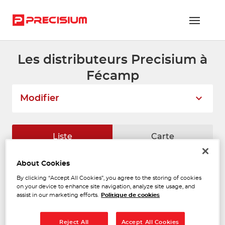
Les distributeurs Precisium à
RÉSEAU PRECISIUM
Fécamp
PIÈCES VL ET PL
Modifier
RÉSEAUX DE RÉPARATION
FLOTTES ET GRANDS COMPTES
Liste
Carte
NOUS REJOINDRE
About Cookies
HAUTOT JEAN ET FILS
CONTACTEZ-NOUS
1
By clicking “Accept All Cookies”, you agree to the storing of cookies
63 Rue de Rouen
on your device to enhance site navigation, analyze site usage, and
76400 TOUSSAINT
ESPACE ADHÉRENT
4.43
assist in our marketing efforts.
Politique de cookies
Fermé actuellement
km
Téléphone
Reject All
Accept All Cookies