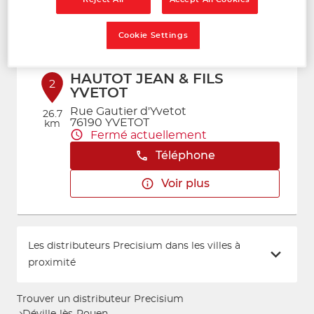
Voir plus
Cookie Settings
HAUTOT JEAN & FILS
2
YVETOT
Rue Gautier d'Yvetot
26.7
76190 YVETOT
km
Fermé actuellement
Téléphone
Voir plus
Les distributeurs Precisium dans les villes à
proximité
Trouver un distributeur Precisium
Déville-lès-Rouen