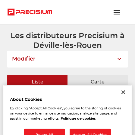
Les distributeurs Precisium à
RÉSEAU PRECISIUM
Déville-lès-Rouen
PIÈCES VL ET PL
Modifier
RÉSEAUX DE RÉPARATION
FLOTTES ET GRANDS COMPTES
Liste
Carte
NOUS REJOINDRE
About Cookies
HAUTOT JEAN ET FILS
CONTACTEZ-NOUS
1
By clicking “Accept All Cookies”, you agree to the storing of cookies
15 Boulevard Lenine
on your device to enhance site navigation, analyze site usage, and
76800 ST ETIENNE DU ROUVRAY
ESPACE ADHÉRENT
8.89
assist in our marketing efforts.
Politique de cookies
Ouvert 08:00 - 12:00 et 14:00 -
km
18:00
Téléphone
Reject All
Accept All Cookies