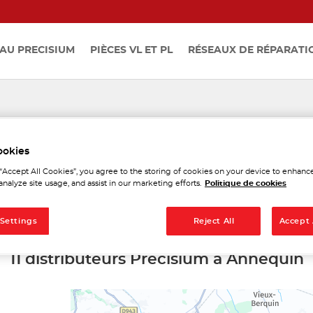
AU PRECISIUM
PIÈCES VL ET PL
RÉSEAUX DE RÉPARATI
stributeurs Precisium à A
ookies
 “Accept All Cookies”, you agree to the storing of cookies on your device to enhance
analyze site usage, and assist in our marketing efforts.
Politique de cookies
 Settings
Reject All
Accept 
11 distributeurs Precisium à Annequin