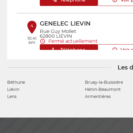
GENELEC LIEVIN
4
Rue Guy Mollet
62800 LIEVIN
10.41
Fermé actuellement
km
Téléphone
Voir 
Les d
GENELEC BRUAY-LA-BUISSIE
5
138 Avenue de la Liberation
Béthune
Bruay-la-Buissière
62700 BRUAY LA BUISSIERE
12.12
Liévin
Hénin-Beaumont
Fermé actuellement
km
Lens
Armentières
Téléphone
Voir 
Eco Pièces Auto Haillicourt
6
1003 rue Emile Zola