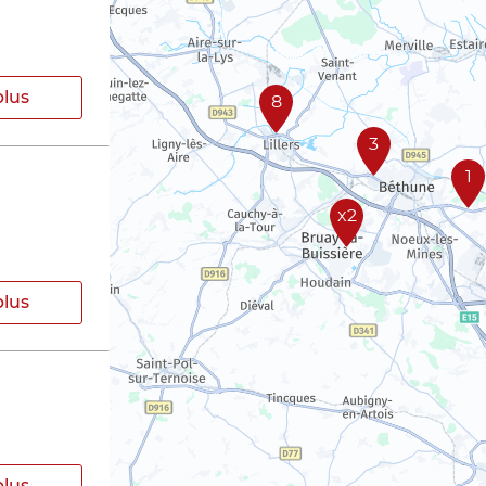
plus
8
3
1
x2
plus
plus