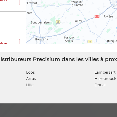
plus
istributeurs Precisium dans les villes à pro
RE
Loos
Lambersart
Arras
Hazebrouck
Lille
Douai
plus