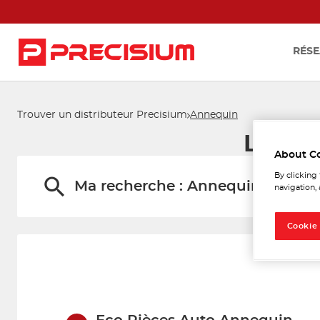
RÉSE
Trouver un distributeur Precisium
Annequin
Les di
About C
By clicking
Ma recherche :
Annequin
navigation, 
Cookie