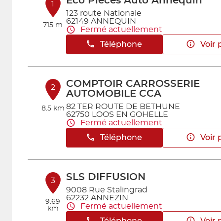
Eco Pièces Auto Annequin
1
123 route Nationale
62149 ANNEQUIN
715 m
Fermé actuellement
Téléphone
Voir 
COMPTOIR CARROSSERIE
2
AUTOMOBILE CCA
82 TER ROUTE DE BETHUNE
8.5 km
62750 LOOS EN GOHELLE
Fermé actuellement
Téléphone
Voir 
SLS DIFFUSION
3
9008 Rue Stalingrad
62232 ANNEZIN
9.69
Fermé actuellement
km
Téléphone
Voir 