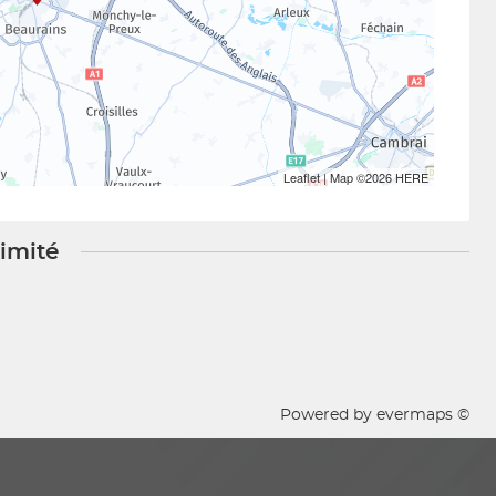
Leaflet
| Map ©2026
HERE
ximité
Powered by
evermaps ©