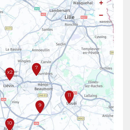
+
−
7
x2
11
9
10