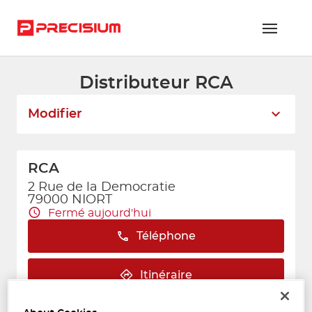
Distributeur RCA
RÉSEAU PRECISIUM
Modifier
PIÈCES VL ET PL
RÉSEAUX DE RÉPARATION
RCA
FLOTTES ET GRANDS COMPTES
2 Rue de la Democratie
79000 NIORT
NOUS REJOINDRE
Fermé aujourd'hui
Téléphone
CONTACTEZ-NOUS
ESPACE ADHÉRENT
Itinéraire