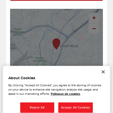
+
−
About Cookies
Naviguer
Itinéraire
By clicking “Accept All Cookies”, you agree to the storing of cookies
Leaflet
| Map ©2026
HERE
on your device to enhance site navigation, analyze site usage, and
assist in our marketing efforts.
Politique de cookies
Horaires d'ouverture
Lundi
08:00 - 12:00
14:00 - 18:00
Reject All
Accept All Cookies