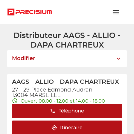
Distributeur AAGS - ALLIO -
RÉSEAU PRECISIUM
DAPA CHARTREUX
PIÈCES VL ET PL
Modifier
RÉSEAUX DE RÉPARATION
FLOTTES ET GRANDS COMPTES
AAGS - ALLIO - DAPA CHARTREUX
NOUS REJOINDRE
27 - 29 Place Edmond Audran
13004 MARSEILLE
Ouvert 08:00 - 12:00 et 14:00 - 18:00
CONTACTEZ-NOUS
Téléphone
ESPACE ADHÉRENT
Itinéraire