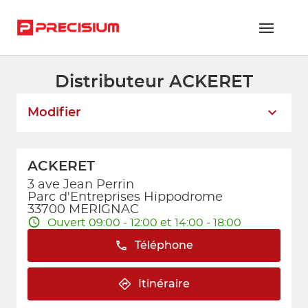
Distributeur ACKERET
RÉSEAU PRECISIUM
Modifier
PIÈCES VL ET PL
RÉSEAUX DE RÉPARATION
ACKERET
FLOTTES ET GRANDS COMPTES
3 ave Jean Perrin
Parc d'Entreprises Hippodrome
NOUS REJOINDRE
33700 MERIGNAC
Ouvert 09:00 - 12:00 et 14:00 - 18:00
CONTACTEZ-NOUS
Téléphone
ESPACE ADHÉRENT
Itinéraire