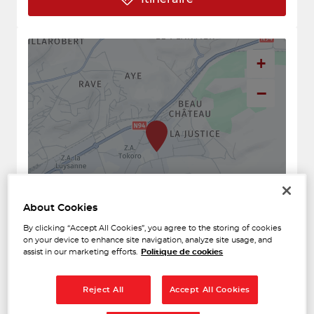
+
−
About Cookies
By clicking “Accept All Cookies”, you agree to the storing of cookies
on your device to enhance site navigation, analyze site usage, and
Naviguer
Itinéraire
assist in our marketing efforts.
Politique de cookies
Leaflet
| Map ©2026
HERE
Horaires d'ouverture
Reject All
Accept All Cookies
Lundi
09:00 - 12:00
14:00 - 18:00