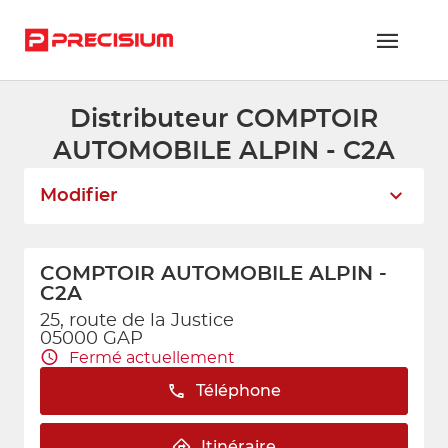
Distributeur COMPTOIR
RÉSEAU PRECISIUM
AUTOMOBILE ALPIN - C2A
PIÈCES VL ET PL
Modifier
RÉSEAUX DE RÉPARATION
FLOTTES ET GRANDS COMPTES
COMPTOIR AUTOMOBILE ALPIN -
C2A
NOUS REJOINDRE
25, route de la Justice
05000 GAP
CONTACTEZ-NOUS
Fermé actuellement
ESPACE ADHÉRENT
Téléphone
Itinéraire