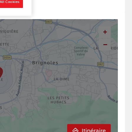
All Cookies
+
−
Itinéraire