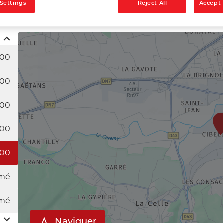
 Settings
Reject All
Accept 
:00
:00
:00
:00
:00
mé
mé
Naviguer