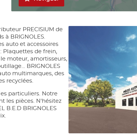
ributeur PRECISIUM de
rds à BRIGNOLES.
s auto et accessoires
: Plaquettes de frein,
huile moteur, amortisseurs,
utillage... BRIGNOLES
auto multimarques, des
s recyclées.
es particuliers. Notre
 les pièces. N'hésitez
EL B.E.D BRIGNOLES
ix.