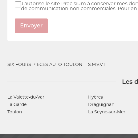
J'autorise le site Precisium à conserver mes do
de communication non commerciales. Pour en sa
Envoyer
SIX FOURS PIECES AUTO TOULON
S.M.V.V.I
Les d
La Valette-du-Var
Hyères
La Garde
Draguignan
Toulon
La Seyne-sur-Mer