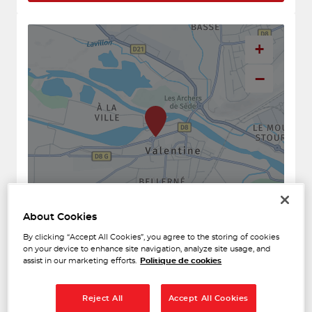
+
−
About Cookies
Naviguer
Itinéraire
By clicking “Accept All Cookies”, you agree to the storing of cookies
Leaflet
| Map ©2026
HERE
on your device to enhance site navigation, analyze site usage, and
Horaires d'ouverture
assist in our marketing efforts.
Politique de cookies
Lundi
09:00 - 12:00
14:00 - 18:00
Reject All
Accept All Cookies