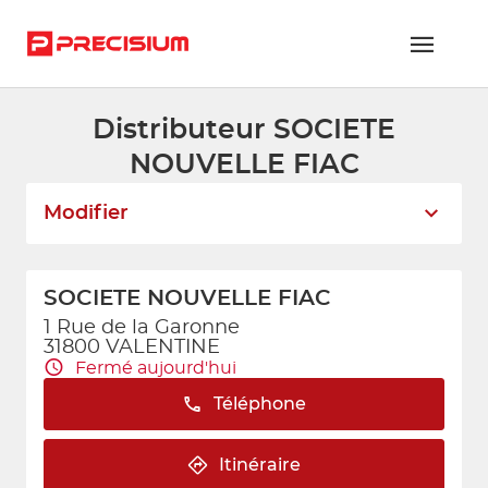
Distributeur SOCIETE
RÉSEAU PRECISIUM
NOUVELLE FIAC
PIÈCES VL ET PL
Modifier
RÉSEAUX DE RÉPARATION
FLOTTES ET GRANDS COMPTES
SOCIETE NOUVELLE FIAC
NOUS REJOINDRE
1 Rue de la Garonne
31800 VALENTINE
Fermé aujourd'hui
CONTACTEZ-NOUS
Téléphone
ESPACE ADHÉRENT
Itinéraire